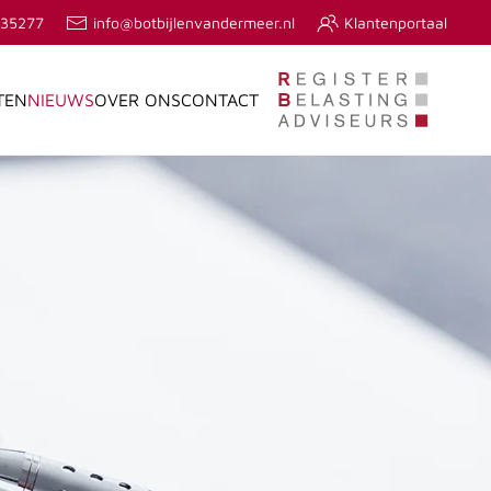
635277
info@botbijlenvandermeer.nl
Klantenportaal
TEN
NIEUWS
OVER ONS
CONTACT